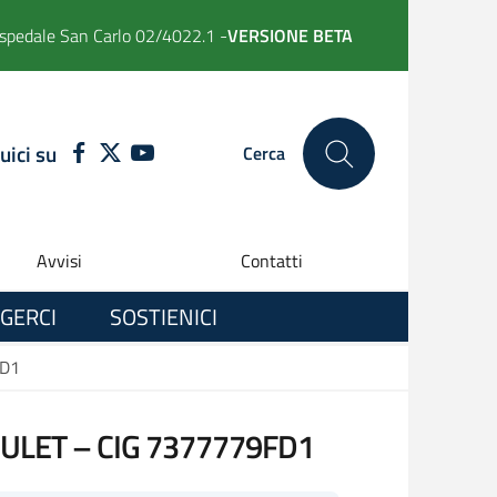
spedale San Carlo 02/4022.1 -
VERSIONE BETA
uici su
FACEBOOK
TWITTER
YOUTUBE
Cerca
Avvisi
Contatti
GERCI
SOSTIENICI
FD1
ET – CIG 7377779FD1