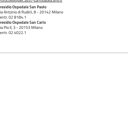
rotocollo@pec.asst-santipaolocarlo.it
residio Ospedale San Paolo
ia Antonio di Rudinì, 8 - 20142 Milano
entr. 02 8184.1
residio Ospedale San Carlo
ia Pio II, 3 - 20153 Milano
entr. 02 4022.1