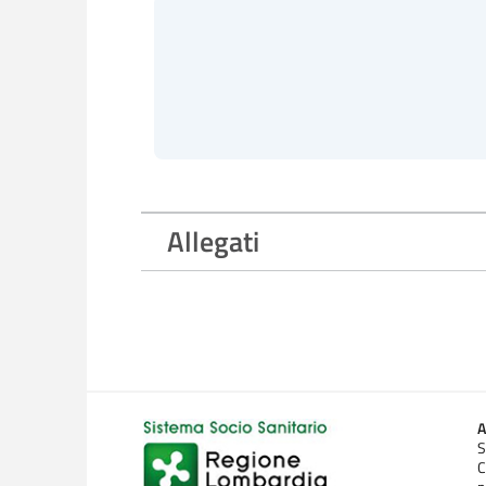
Allegati
A
S
C