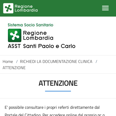
Salta al contenuto principale
Home
/
RICHIEDI LA DOCUMENTAZIONE CLINICA
/
ATTENZIONE
ATTENZIONE
E' possibile consultare i propri referti direttamente dal
Portale del Cittadino. Per accedere online dal proprio pc o