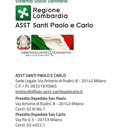
richiesta documentazione sanitaria per minore, Modulo per
delega e Dichiarazione sostitutiva atto di notorietà presenti
in "Allegati".
ASST SANTI PAOLO E CARLO
Sede Legale: Via Antonio di Rudinì, 8 - 20142 Milano
C.F. / P.I. 09321970965
protocollo@pec.asst-santipaolocarlo.it
Presidio Ospedale San Paolo
Via Antonio di Rudinì, 8 - 20142 Milano
Centr. 02 8184.1
Presidio Ospedale San Carlo
Via Pio II, 3 - 20153 Milano
Centr. 02 4022.1