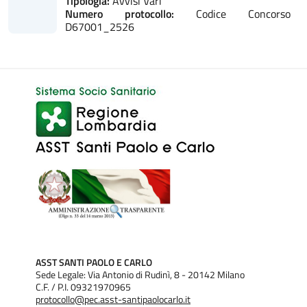
Tipologia:
Avvisi Vari
Numero protocollo:
Codice Concorso
D67001_2526
ASST SANTI PAOLO E CARLO
Sede Legale: Via Antonio di Rudinì, 8 - 20142 Milano
C.F. / P.I. 09321970965
protocollo@pec.asst-santipaolocarlo.it